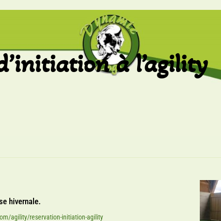
initiation à l’agility
use hivernale.
m/agility/reservation-initiation-agility